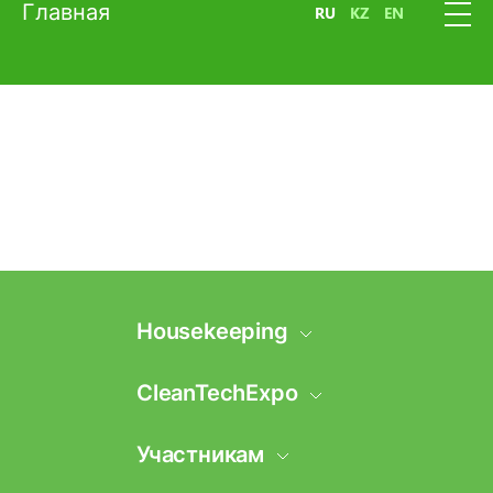
Главная
RU
KZ
EN
Housekeeping
Информация о
CleanTechExpo
выставке
Информация о
Участникам
Разделы выставки
выставке