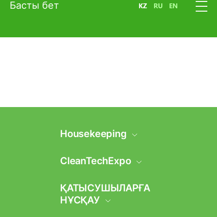
Басты бет
KZ
RU
EN
Housekeeping
КӨРМЕ ТУРАЛЫ
CleanTechExpo
АҚПАРАТ
КӨРМЕ ТУРАЛЫ
ҚАТЫСУШЫЛАРҒА
Көрме бөлімдері
АҚПАРАТ
НҰСҚАУ
МЕКЕН-ЖАЙ ОРНЫ
Көрме бөлімдері